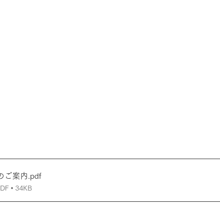
移のご案内
.pdf
 • 34KB