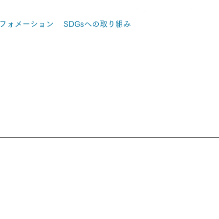
フォメーション
SDGsへの取り組み
在宅製品を
医療関係者
​お探しの方
の方