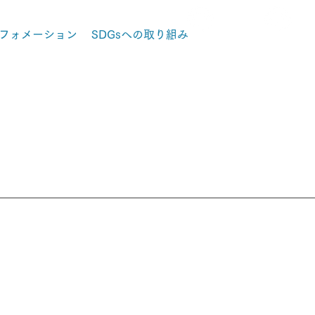
フォメーション
SDGsへの取り組み
在宅製品を
医療関係者
​お探しの方
の方