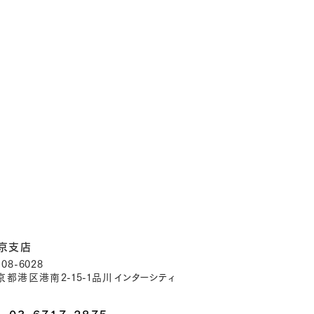
京支店
08-6028
京都港区港南
2-15-1
品川
インターシ
ティ