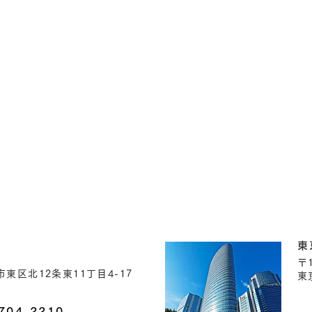
東
〒1
東区北12条東11丁目4-17
東
704-2210