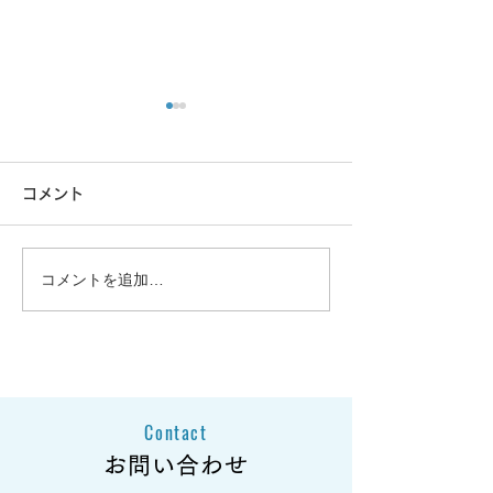
コメント
コメントを追加…
大雪の影響による商品発
大雪の影響によ
送遅延のお知らせとお詫
送遅延のお知ら
び
び
Contact
お問い合わせ