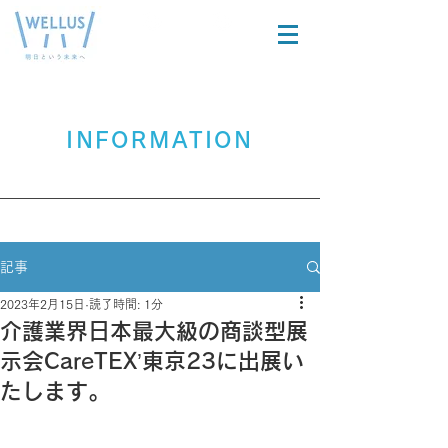
在宅製品を
医療関係者
​お探しの方
の方
INFORMATION
記事
2023年2月15日
読了時間: 1分
介護業界日本最大級の商談型展
示会CareTEX’東京23に出展い
たします。