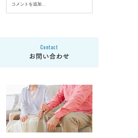
コメントを追加…
大雪の影響による商品発
大雪の影響によ
送遅延のお知らせとお詫
送遅延のお知ら
び
び
Contact
お問い合わせ