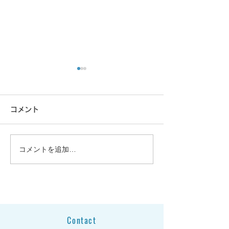
コメント
年末年始休暇の
コメントを追加…
大雪の影響による商品発
送遅延のお知らせとお詫
び
Contact