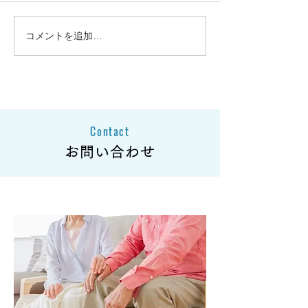
コメントを追加…
大雪の影響による商品発
大雪の影響によ
送遅延のお知らせとお詫
送遅延のお知ら
び
び
Contact
お問い合わせ