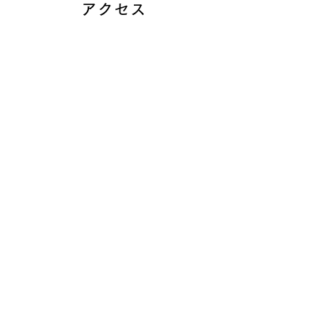
アクセス
札幌本社
〒065-0012
北海道札幌市東区北12
条東11丁目4-17
011-704-2210